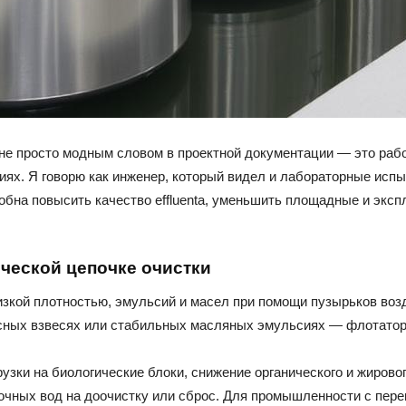
е просто модным словом в проектной документации — это рабо
ях. Я говорю как инженер, который видел и лабораторные испы
бна повысить качество effluenta, уменьшить площадные и эксп
ческой цепочке очистки
зкой плотностью, эмульсий и масел при помощи пузырьков возд
сных взвесях или стабильных масляных эмульсиях — флотатор 
грузки на биологические блоки, снижение органического и жиро
очных вод на доочистку или сброс. Для промышленности с пер