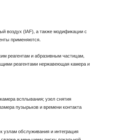
й воздух (IAF), а также модификации с
генты применяются.
ким реагентам и абразивным частицам,
жащими реагентами нержавеющая камера и
камера всплывания; узел снятия
азмера пузырьков и времени контакта
 к узлам обслуживания и интеграция
й сварке и меньшему риску локальной