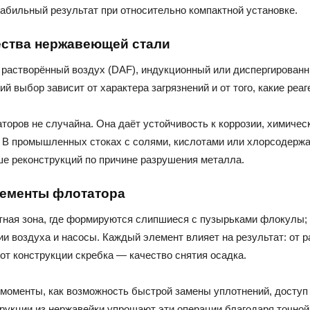
табильный результат при относительно компактной установке.
ства нержавеющей стали
астворённый воздух (DAF), индукционный или диспергированны
й выбор зависит от характера загрязнений и от того, какие реа
оров не случайна. Она даёт устойчивость к коррозии, химичес
у. В промышленных стоках с солями, кислотами или хлорсодер
е реконструкций по причине разрушения металла.
лементы флотатора
тная зона, где формируются слипшиеся с пузырьками флокулы; 
и воздуха и насосы. Каждый элемент влияет на результат: от р
от конструкции скребка — качество снятия осадка.
 моменты, как возможность быстрой замены уплотнений, доступ
трукции из нержавейки упрощают эти операции благодаря точно