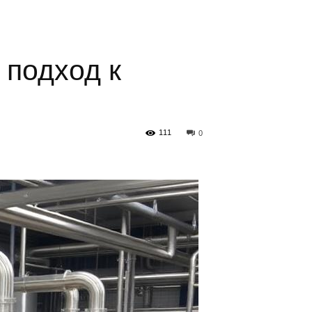
 подход к
111
0