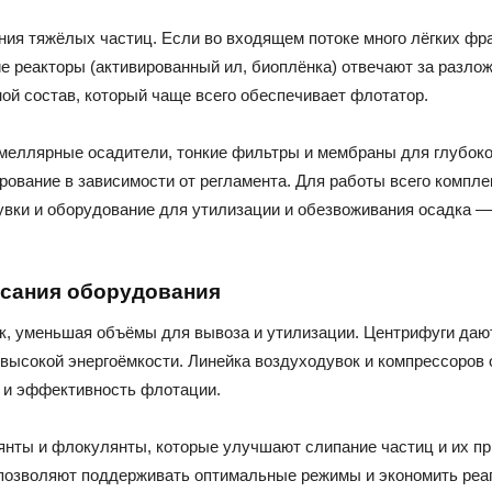
ия тяжёлых частиц. Если во входящем потоке много лёгких фр
е реакторы (активированный ил, биоплёнка) отвечают за разло
ой состав, который чаще всего обеспечивает флотатор.
меллярные осадители, тонкие фильтры и мембраны для глубокой
ование в зависимости от регламента. Для работы всего компл
дувки и оборудование для утилизации и обезвоживания осадка 
сания оборудования
к, уменьшая объёмы для вывоза и утилизации. Центрифуги дают
 высокой энергоёмкости. Линейка воздуходувок и компрессоров
 и эффективность флотации.
янты и флокулянты, которые улучшают слипание частиц и их пр
 позволяют поддерживать оптимальные режимы и экономить реа