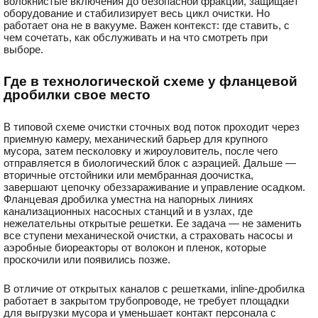
волокнистые включения до безопасной фракции, защищает
оборудование и стабилизирует весь цикл очистки. Но
работает она не в вакууме. Важен контекст: где ставить, с
чем сочетать, как обслуживать и на что смотреть при
выборе.
Где в технологической схеме у фланцевой
дробилки свое место
В типовой схеме очистки сточных вод поток проходит через
приемную камеру, механический барьер для крупного
мусора, затем песколовку и жироуловитель, после чего
отправляется в биологический блок с аэрацией. Дальше —
вторичные отстойники или мембранная доочистка,
завершают цепочку обеззараживание и управление осадком.
Фланцевая дробилка уместна на напорных линиях
канализационных насосных станций и в узлах, где
нежелательны открытые решетки. Ее задача — не заменить
все ступени механической очистки, а страховать насосы и
аэробные биореакторы от волокон и пленок, которые
проскочили или появились позже.
В отличие от открытых каналов с решетками, inline-дробилка
работает в закрытом трубопроводе, не требует площадки
для выгрузки мусора и уменьшает контакт персонала с