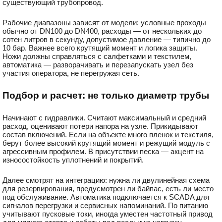
существующий трубопровод.
Рабочие диапазоны зависят от модели: условные проходы
обычно от DN100 до DN400, расходы — от нескольких до
сотен литров в секунду, допустимое давление — типично до
10 бар. Важнее всего крутящий момент и логика защиты.
Ножи должны справляться с салфетками и текстилем,
автоматика — разворачивать и перезапускать узел без
участия оператора, не перегружая сеть.
Подбор и расчет: не только диаметр трубы
Начинают с гидравлики. Считают максимальный и средний
расход, оценивают потери напора на узле. Прикидывают
состав включений. Если на объекте много пленок и текстиля,
берут более высокий крутящий момент и режущий модуль с
агрессивным профилем. В присутствии песка — акцент на
износостойкость уплотнений и покрытий.
Далее смотрят на интеграцию: нужна ли двулинейная схема
для резервирования, предусмотрен ли байпас, есть ли место
под обслуживание. Автоматика подключается к SCADA для
сигналов перегрузки и сервисных напоминаний. По питанию
учитывают пусковые токи, иногда уместен частотный привод