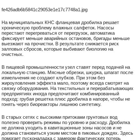
fe426adb6b5841c29053e1e17c7748a1.jpg
На муниципальных КНС фланцевая дробилка решает
хроническую проблему влажных салфеток. Насосы
перестают перегреваться от перегрузок, автоматика
фиксирует меньше аварийных остановов, бригады меньше
выезжают на прочистки. В результате снижается риск
залповых сбросов, которые выбивают биологию на
очистных.
В пищевой промышленности узел ставят перед подачей на
локальную станцию. Мясные обрезки, шкурка, шпагат после
измельчения не создают клубков. При этом без
жироуловления эффекта мало, поэтому всегда смотрят на
связку оборудования. На текстильных и перерабатывающих
предприятиях иногда предпочитают комбинированный
подход: грубая решетка плюс дробилка в напоре, чтобы не
гонять через биореакторы лишнюю синтетику.
В старых сетях с высокими притоками грунтовых вод
полезно проверить режимы по уровню и расходу. Дробилка
не должна уходить в кавитационные зоны насосов и не
должна становиться узким местом в пиковых дождях. Здесь
помогает пусконаладка с замером фактических потерь