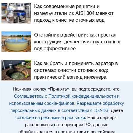
Как современные решетки и
измельчители из AISI 304 меняют
подход к очистке сточных вод
Отстойник в действии: как простая
конструкция делает очистку сточных
вод эффективнее
Как выбрать и применять аэратор в
системах очистки сточных вод:
практический взгляд инженера
Нажимая кнопку «Принять», вы подтверждаете, что:
Как правильно проектировать и
Соглашаетесь с Политикой конфиденциальности и
эксплуатировать дробилку в системах
использованием cookie-файлов
,
Разрешаете обработку
очистки сточных вод: опыт инженера
персональных данных в соответствии с 152-ФЗ
, Даёте
согласие на рекламные рассылки
. Наши серверы
Мешалка погружная на очистных: как
расположены на территории РФ, данные
простой элемент делает систему
обрабатываются в соответствии с российским