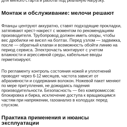
для мягкого старта и работы под реальную нагрузку.
Монтаж и обслуживание: мелочи решают
Фланцы центруют аккуратно, ставят подходящие прокладки,
затягивают крест-накрест с моментом по рекомендациям
производителя. Трубопровод должен иметь опоры, чтобы
вес дробилки не висел на болтах. Перед узлом — задвижка,
после — обратный клапан и возможность обойти линию на
период сервиса. Электрочасть монтируют с учетом
влажности и агрессивной среды, кабельные вводы
герметизируют.
По регламенту контроль состояния ножей и уплотнений
проводят через 6-12 месяцев, частота зависит от
абразивности и содержания волокон. Ножевой пакет меняют
по мере притупления, не дожидаясь падения
производительности. Безопасность — без компромиссов:
блокировка и бирка, исключение доступа к вращающимся
частям при напряжении, газоанализ в колодцах перед
спуском.
Практика применения и нюансы
эксплуатации