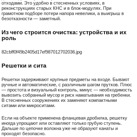
отходами. Это удобно в стесненных условиях, в
реконструкциях старых КНС и в блок-модулях. При
грамотном подборе потери напора невелики, а выигрыш в
безотказности — заметный.
Из чего строится очистка: устройства и их
роль
82cbff0f49b2405d17ef987012702036.jpg
Решетки и сита
Решетки задерживают крупные предметы на входе. Бывают
ручные и автоматические, с различным шагом прутков. Плюс
— простота и визуальный контроль, минус — необходимость
вывозить собранный мусор и риск наматывания на гребенки.
В стесненных сооружениях их заменяют компактными
ситами или микроситами.
Если на объекте применена фланцевая дробилка, решетку
иногда упрощают или оставляют только грубую ступень.
Дальше по цепочке волокна уже не образуют канаты и
проходят безопасно.