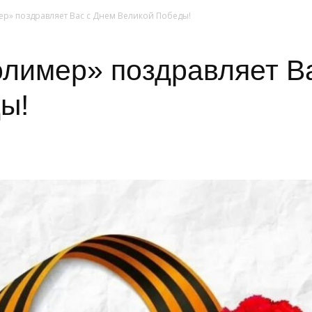
р» поздравляет Вас с Днем Великой Победы!
лимер» поздравляет В
ы!