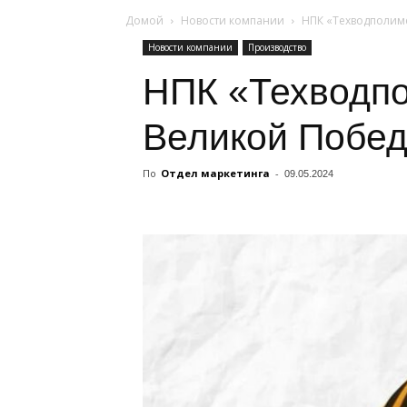
Домой
Новости компании
НПК «Техводполиме
Новости компании
Производство
НПК «Техводпо
Великой Побед
По
Отдел маркетинга
-
09.05.2024