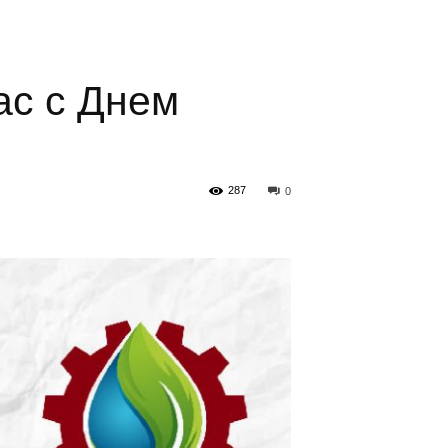
ас с Днем
287
0