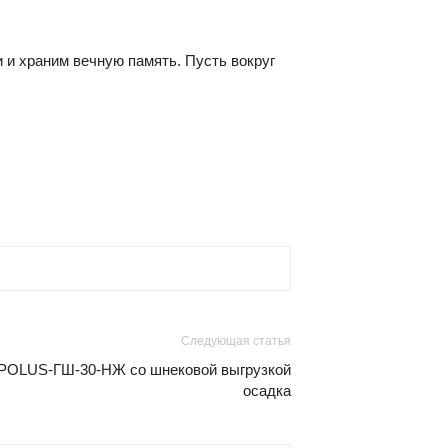
и и храним вечную память. Пусть вокруг
Следующая статья
 POLUS-ГШ-30-НЖ со шнековой выгрузкой
осадка