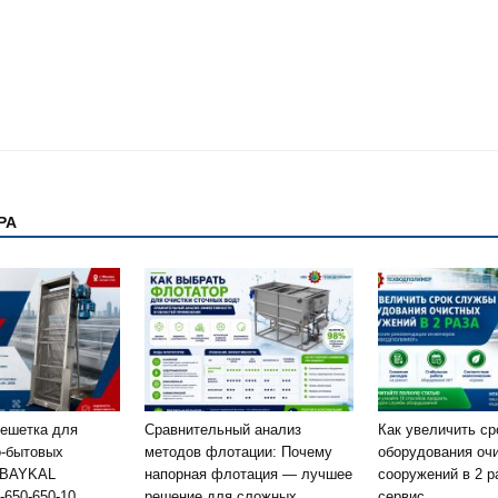
РА
решетка для
Сравнительный анализ
Как увеличить с
о-бытовых
методов флотации: Почему
оборудования оч
 BAYKAL
напорная флотация — лучшее
сооружений в 2 р
-650-650-10
решение для сложных
сервис