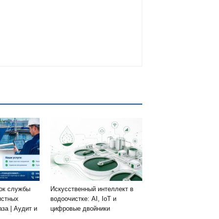
рок службы
Искусственный интеллект в
истных
водоочистке: AI, IoT и
аза | Аудит и
цифровые двойники