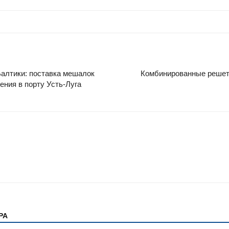
алтики: поставка мешалок
Комбинированные решетк
ния в порту Усть-Луга
РА