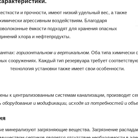
характеристики.
сткости и прочности, имеют низкий удельный вес, а также
 химически агрессивным воздействиям. Благодаря
оволоконные ёмкости подходят для хранения опасных
единений хлора и нефтепродукты.
иантах: горизонтальном и вертикальном.
Оба типа химически с
емных сооружениях. Каждый тип резервуара требует соответству
технология установки также имеет свои особенности.
ены к централизованным системам канализации, производит се
оборудование и модификации, исходя из потребностей и объ
ия
ые минерализуют загрязняющие вещества. Загрязнение распада
муществом септиков является отсутствие необходимости в эле