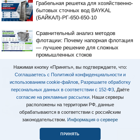
Грабельная решетка для хозяйственно-
бытовых сточных вод BAYKAL
(БАЙКАЛ)-РГ-650-650-10
Сравнительный анализ методов
флотации: Почему напорная флотация
— лучшее решение для сложных
промышленных стоков
Нажимая кнопку «Принять», вы подтверждаете, что:
Как увеличить срок службы
Соглашаетесь с Политикой конфиденциальности и
оборудования очистных сооружений в 2
использованием cookie-файлов
,
Разрешаете обработку
раза | Аудит и сервис
персональных данных в соответствии с 152-ФЗ
, Даёте
согласие на рекламные рассылки
. Наши серверы
Искусственный интеллект в
расположены на территории РФ, данные
водоочистке: AI, IoT и цифровые
обрабатываются в соответствии с российским
двойники
законодательством.
Информация о сервере
ПРИНЯТЬ