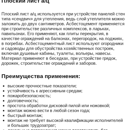
Плоский лист а/ц
Плоский лист а/ц используется при устройстве панелей стен
типа «сендвич» для утепления, ведь слой утеплителя можно
заложить до двух сантиметров. Асбестоцемент применяется
при строительстве различных комплексов, в ларьках,
павильонах. Его применяют, как плиты перекрытия, в
качестве ограждений на балконах, перегородок, на лоджиях,
в погребах. Асбестоцементный лист используют огородники
и садоводы для обустройства хозяйственных построек,
включая душевые кабины, туалеты, вольеры, навесы.
Материал применяют в беседках, при устройстве грядок,
дорожек, строительстве ограждений и заборов.
Преимущества применения:
высокие прочностные показатели;
устойчивость к агрессивным средам;
пожаробезопасность;
долговечность;
простота обработки дисковой пилой или ножовкой;
монтаж можно вести в любой сезон года;
быстрый монтаж;
монтаж не требует высокой квалификации исполнителей
и больших трудозатрат;