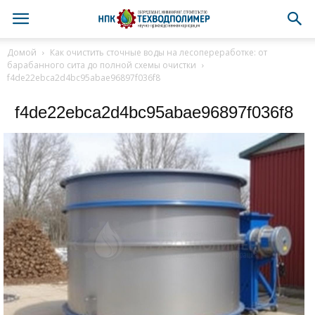
Домой
Как очистить сточные воды на лесопереработке: от
барабанного сита до полной схемы очистки
f4de22ebca2d4bc95abae96897f036f8
f4de22ebca2d4bc95abae96897f036f8