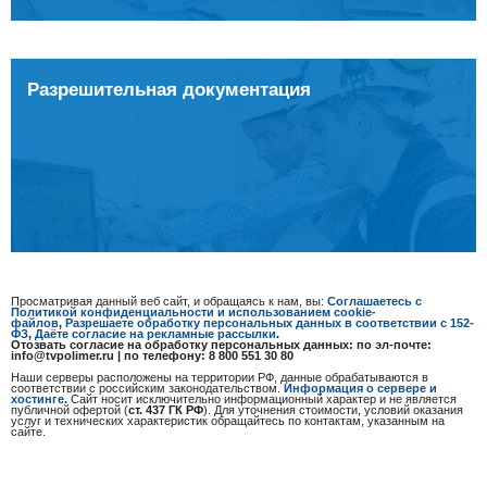
Разрешительная документация
Просматривая данный веб сайт, и обращаясь к нам, вы:
Соглашаетесь с
Политикой конфиденциальности и использованием cookie-
файлов
,
Разрешаете обработку персональных данных в соответствии с 152-
ФЗ
,
Даёте согласие на рекламные рассылки
.
Отозвать согласие на обработку персональных данных: по эл-почте:
info@tvpolimer.ru | по телефону: 8 800 551 30 80
Наши серверы расположены на территории РФ, данные обрабатываются в
соответствии с российским законодательством.
Информация о сервере и
хостинге.
Сайт носит исключительно информационный характер и не является
публичной офертой (
ст. 437 ГК РФ
). Для уточнения стоимости, условий оказания
услуг и технических характеристик обращайтесь по контактам, указанным на
сайте.