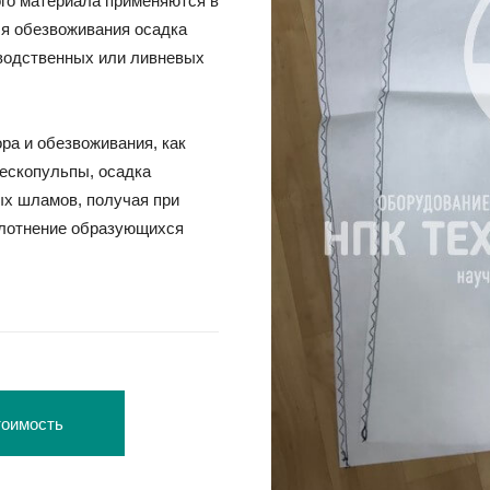
го материала применяются в
ля обезвоживания осадка
зводственных или ливневых
России
а и обезвоживания, как
пескопульпы, осадка
х шламов, получая при
плотнение образующихся
оимость