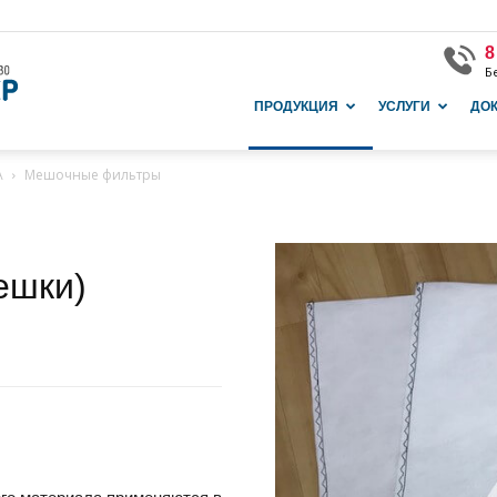
8
Б
Завод
ПРОДУКЦИЯ
УСЛУГИ
ДО
А
Мешочные фильтры
и
ешки)
производство
в