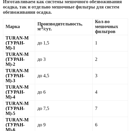
Изготавливаем как системы мешочного обезвоживания
осадка, так и отдельно мешочные фильтры для систем
обезвоживания осадка.
Кол-во
Производительность,
Марка
мешочных
3
м
/сут.
фильтров
TURAN-М
(ТУРАН-
до 1,5
1
М)-1
TURAN-М
(ТУРАН-
до 3
2
М)-2
TURAN-М
(ТУРАН-
до 4,5
3
М)-3
TURAN-М
(ТУРАН-
до 6
4
М)-4
TURAN-М
(ТУРАН-
до 7,5
7
М)-5
TURAN-М
(ТУРАН-
до 9
6
М)-6