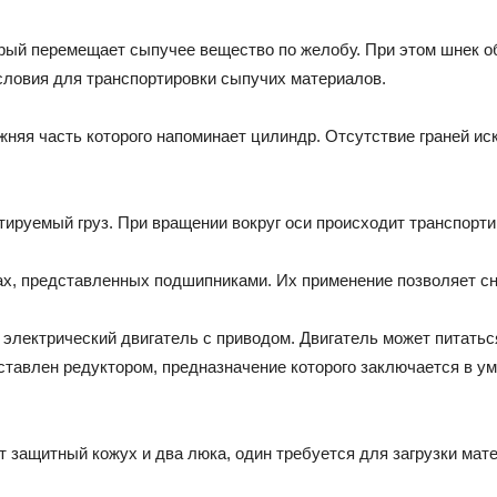
рый перемещает сыпучее вещество по желобу. При этом шнек о
словия для транспортировки сыпучих материалов.
жняя часть которого напоминает цилиндр. Отсутствие граней и
тируемый груз. При вращении вокруг оси происходит транспорт
х, представленных подшипниками. Их применение позволяет сни
электрический двигатель с приводом. Двигатель может питаться 
ставлен редуктором, предназначение которого заключается в у
 защитный кожух и два люка, один требуется для загрузки мате