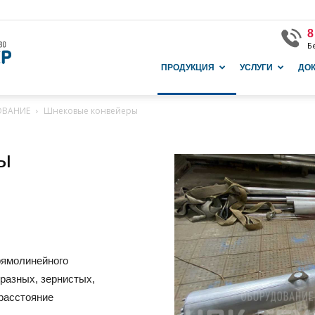
8
Б
Завод
ПРОДУКЦИЯ
УСЛУГИ
ДО
ОВАНИЕ
Шнековые конвейеры
и
ы
производство
рямолинейного
разных, зернистых,
в
 расстояние