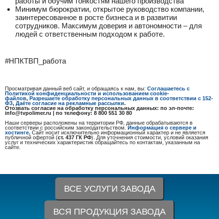
работы и обучим тонкостям нашего производства
Минимум бюрократии, открытое руководство компании,
заинтересованное в росте бизнеса и в развитии
сотрудников. Максимум доверия и автономности – для
людей с ответственным подходом к работе.
#НПКТВП_работа
Просматривая данный веб сайт, и обращаясь к нам, вы:
Соглашаетесь с
Политикой конфиденциальности и использованием cookie-
файлов
,
Разрешаете обработку персональных данных в соответствии с 152-
ФЗ
,
Даёте согласие на рекламные рассылки
.
Отозвать согласие на обработку персональных данных: по эл-почте:
info@tvpolimer.ru | по телефону: 8 800 551 30 80
Наши серверы расположены на территории РФ, данные обрабатываются в
соответствии с российским законодательством.
Информация о сервере и
хостинге.
Сайт носит исключительно информационный характер и не является
публичной офертой (
ст. 437 ГК РФ
). Для уточнения стоимости, условий оказания
услуг и технических характеристик обращайтесь по контактам, указанным на
сайте.
ВСЕ УСЛУГИ ЗАВОДА
ВСЯ ПРОДУКЦИЯ ЗАВОДА