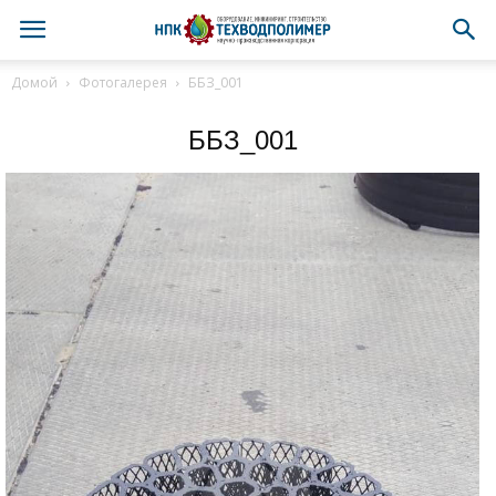
Домой
Фотогалерея
ББЗ_001
ББЗ_001