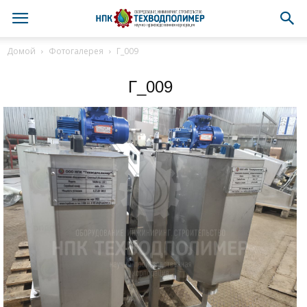
Домой
Фотогалерея
Г_009
Г_009