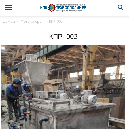
Домой
Фотогалерея
КПР_002
КПР_002