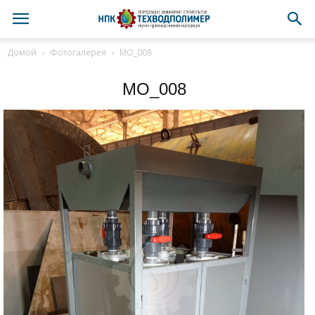
Домой
Фотогалерея
МО_008
МО_008