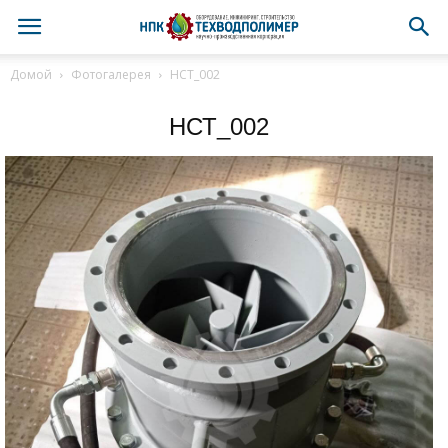
Домой
Фотогалерея
НСТ_002
НСТ_002