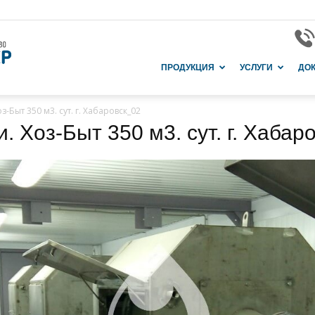
Завод
ПРОДУКЦИЯ
УСЛУГИ
ДО
Быт 350 м3. сут. г. Хабаровск_02
 Хоз-Быт 350 м3. сут. г. Хабар
и
производство
в