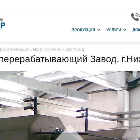
Завод
ПРОДУКЦИЯ
УСЛУГИ
ДО
ерабатывающий Завод. г.Нижний-Новогород
перерабатывающий Завод. г.Н
и
производство
в