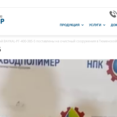
Завод
ПРОДУКЦИЯ
УСЛУГИ
ДО
 BAYKAL-РГ-400-385-5 поставлены на очистный сооружения в Тюменской
6
и
производство
в