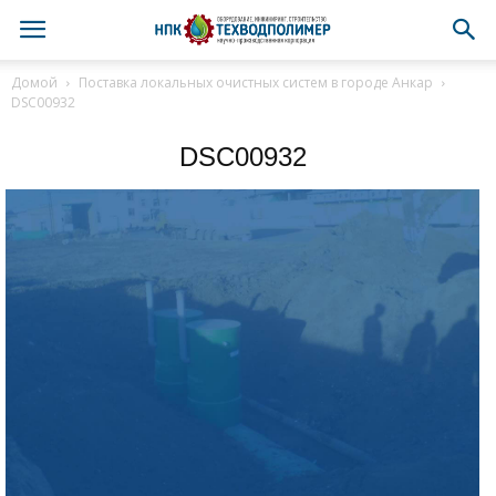
Домой
Поставка локальных очистных систем в городе Анкар
DSC00932
DSC00932