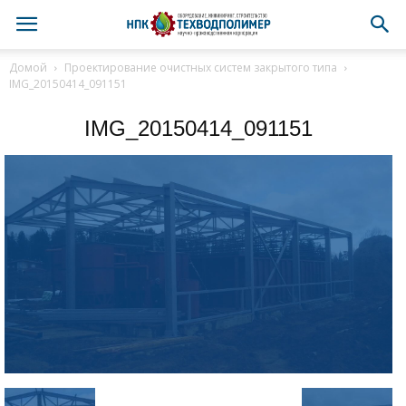
Домой
Проектирование очистных систем закрытого типа
IMG_20150414_091151
IMG_20150414_091151