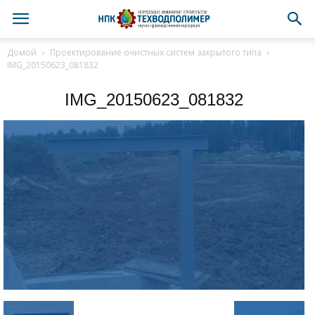
Домой
Проектирование очистных систем закрытого типа
IMG_20150623_081832
IMG_20150623_081832