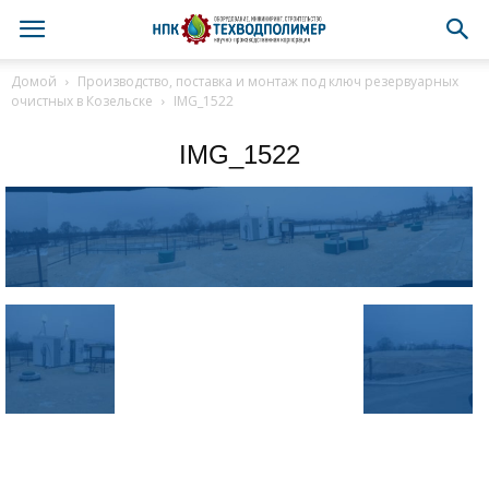
Домой
Производство, поставка и монтаж под ключ резервуарных
очистных в Козельске
IMG_1522
IMG_1522