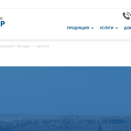
Завод
ПРОДУКЦИЯ
УСЛУГИ
ДО
ужений г. Моздок
repear3
и
производство
в