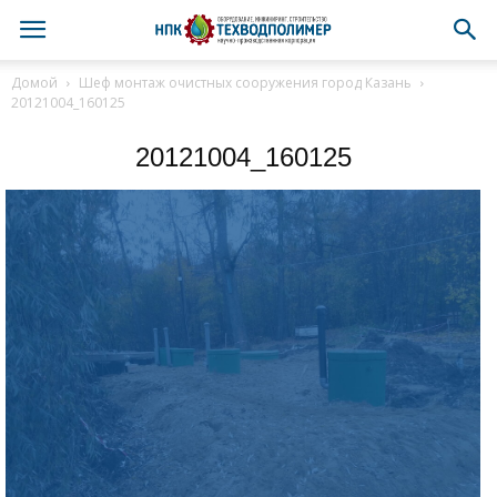
Домой
Шеф монтаж очистных сооружения город Казань
20121004_160125
20121004_160125