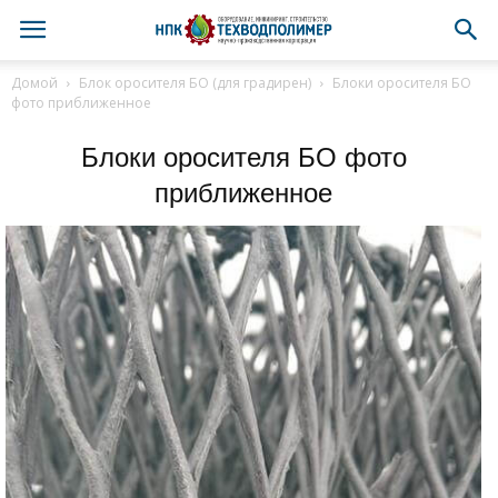
Домой
Блок оросителя БО (для градирен)
Блоки оросителя БО
фото приближенное
Блоки оросителя БО фото
приближенное