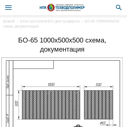
Домой
Блок оросителя БО (для градирен)
БО-65 1000х500х500
схема, документация
БО-65 1000х500х500 схема,
документация