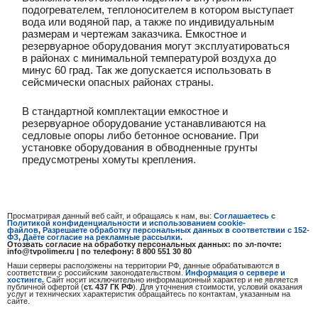
подогревателем, теплоносителем в котором выступает
вода или водяной пар, а также по индивидуальным
размерам и чертежам заказчика. Емкостное и
резервуарное оборудования могут эксплуатироваться
в районах с минимальной температурой воздуха до
минус 60 град. Так же допускается использовать в
сейсмически опасных районах страны.
В стандартной комплектации емкостное и
резервуарное оборудование устанавливаются на
седловые опоры либо бетонное основание. При
установке оборудования в обводненные грунты
предусмотрены хомуты крепления.
Просматривая данный веб сайт, и обращаясь к нам, вы:
Соглашаетесь с
Политикой конфиденциальности и использованием cookie-
файлов
,
Разрешаете обработку персональных данных в соответствии с 152-
ФЗ
,
Даёте согласие на рекламные рассылки
.
Отозвать согласие на обработку персональных данных: по эл-почте:
info@tvpolimer.ru | по телефону: 8 800 551 30 80
Наши серверы расположены на территории РФ, данные обрабатываются в
соответствии с российским законодательством.
Информация о сервере и
хостинге.
Сайт носит исключительно информационный характер и не является
публичной офертой (
ст. 437 ГК РФ
). Для уточнения стоимости, условий оказания
услуг и технических характеристик обращайтесь по контактам, указанным на
сайте.