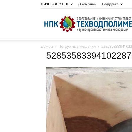
ЖИЗНЬ ООО НПК
О компании
Поддержка
Домой
Погружные мешалки
52853583394102
52853583394102287