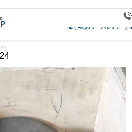
Завод
ПРОДУКЦИЯ
УСЛУГИ
ДО
28724
24
и
производство
в