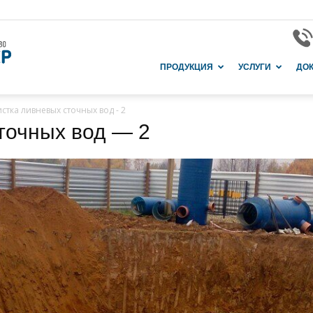
Завод
ПРОДУКЦИЯ
УСЛУГИ
ДО
стка ливневых сточных вод - 2
точных вод — 2
и
производство
в