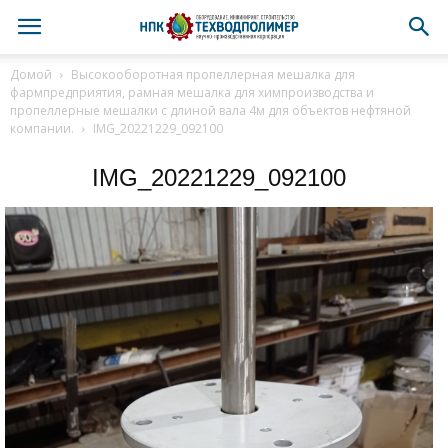
Домой
Высокооборотная пропеллерная мешалка для
фармпредприятия, рамная мешалка для химпроизводства и
пропеллерные мешалки с длиной вала 4м для объектов нефтяной
компании.
IMG_20221229_092100
IMG_20221229_092100