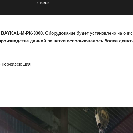
стоков
и
BAYKAL-М-РК-3300
. Оборудование будет установлено на очис
производстве данной решетки использовалось более девят
ль нержавеющая