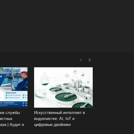
рок службы
Искусственный интеллект в
чистных
водоочистке: AI, IoT и
аза | Аудит и
цифровые двойники