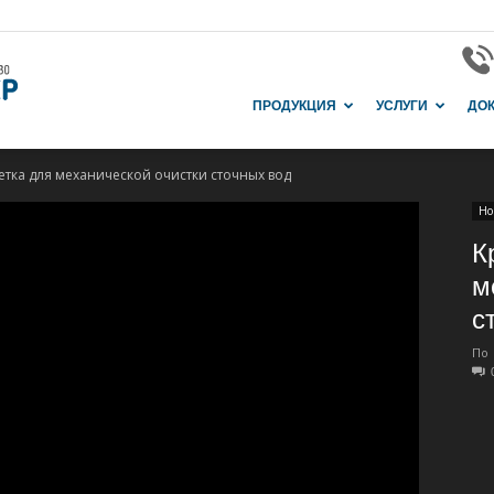
Завод
ПРОДУКЦИЯ
УСЛУГИ
ДО
тка для механической очистки сточных вод
и
Но
К
м
с
производство
По
в