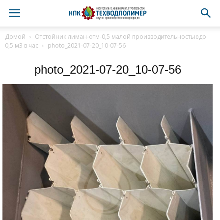
Домой
Отстойник лиман-отм-0,5 малой производительностьюдо
0,5 м3 в час
photo_2021-07-20_10-07-56
photo_2021-07-20_10-07-56