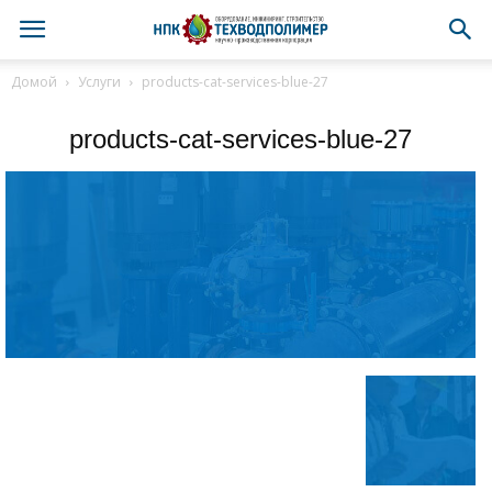
Домой
Услуги
products-cat-services-blue-27
products-cat-services-blue-27