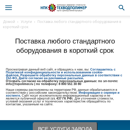
Домой
Услуги
Поставка любого стандартного оборудования в
короткий срок
Поставка любого стандартного
оборудования в короткий срок
Просматривая данный веб сайт, и обращаясь к нам, вы:
Соглашаетесь с
Политикой конфиденциальности и использованием cookie-
файлов
,
Разрешаете обработку персональных данных в соответствии с
152-ФЗ
,
Даёте согласие на рекламные рассылки
.
Отозвать согласие на обработку персональных данных: по эл-почте:
info@tvpolimer.ru | по телефону: 8 800 551 30 80
Наши серверы расположены на территории РФ, данные обрабатываются в
соответствии с российским законодательством.
Информация о сервере и
хостинге.
Сайт носит исключительно информационный характер и не
является публичной офертой (
ст. 437 ГК РФ
). Для уточнения стоимости,
условий оказания услуг и технических характеристик обращайтесь по
контактам, указанным на сайте.
ВСЕ УСЛУГИ ЗАВОДА