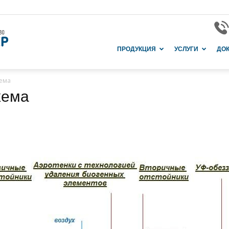
Завод
ПРОДУКЦИЯ
УСЛУГИ
ДО
хема
хема
и
производство
в