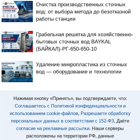
Очистка производственных сточных
вод: от выбора метода до безотказной
работы станции
Грабельная решетка для хозяйственно-
бытовых сточных вод BAYKAL
(БАЙКАЛ)-РГ-650-650-10
Удаление микропластика из сточных
вод — оборудование и технологии
Индивидуальный подход в металле: как
Нажимая кнопку «Принять», вы подтверждаете, что:
мы создаем решения, которых нет на
Соглашаетесь с Политикой конфиденциальности и
рынке
использованием cookie-файлов
,
Разрешаете обработку
персональных данных в соответствии с 152-ФЗ
, Даёте
Изготовление вертикальной шнековой
согласие на рекламные рассылки
. Наши серверы
решетки BAYKAL (БАЙКАЛ) -РШ-100-3
расположены на территории РФ, данные
для маслопроизводства (Московская