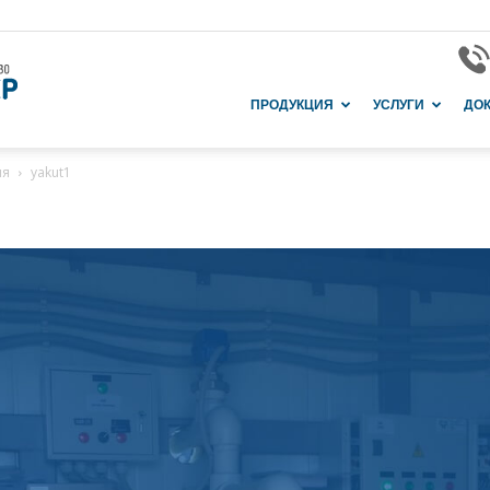
Завод
ПРОДУКЦИЯ
УСЛУГИ
ДО
ия
yakut1
и
производство
в