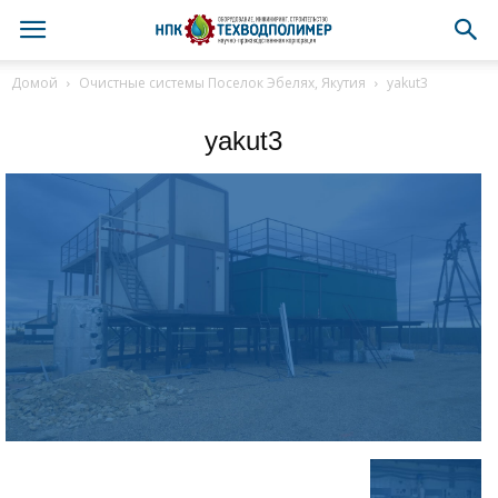
Домой
Очистные системы Поселок Эбелях, Якутия
yakut3
yakut3