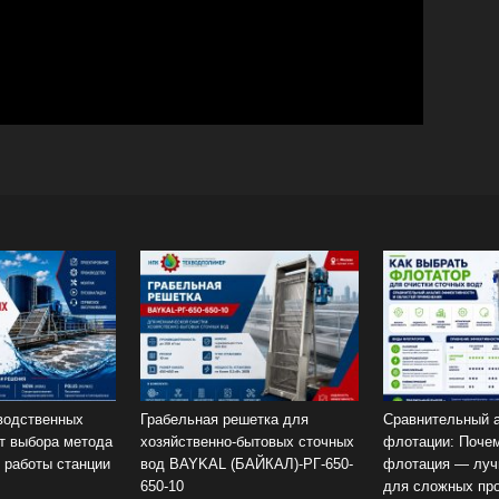
России
водственных
Грабельная решетка для
Сравнительный 
от выбора метода
хозяйственно-бытовых сточных
флотации: Поче
й работы станции
вод BAYKAL (БАЙКАЛ)-РГ-650-
флотация — луч
650-10
для сложных п