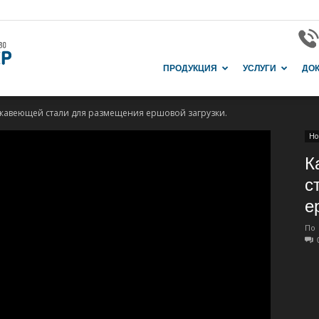
Завод
ПРОДУКЦИЯ
УСЛУГИ
ДО
жавеющей стали для размещения ершовой загрузки.
и
Но
К
с
е
производство
По
в